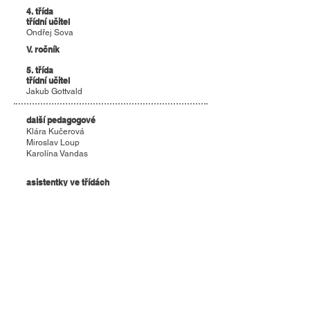
4. třída
třídní učitel
Ondřej Sova
V. ročník
5. třída
třídní učitel
Jakub Gottvald
další pedagogové
Klára Kučerová
Miroslav Loup
Karolína Vandas
asistentky ve třídách
Zdeňka Hortová
Petra Tumová
školní družina
vychovatelky ŠD
mailový kontakt na zaměstnance školy -
prijmeni@zsostopovice.cz
, rodiče žáků
komunikují s vychovatelkami prostřednictví
aplikace Edookit
I. oddělení