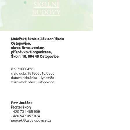
ŠKOLNÍ
BUDOVY
Mateřská škola a Základní škola
Ostopovice,
okres Brno–venkov,
příspěvková organizace,
Školní 18, 664 49 Ostopovice
ičo:
71000453
číslo účtu: 181800516/0300
datová schránka – iypkm8c
zřizovatel:
obec Ostopovice
Petr Juráček
ředitel školy
+420 731 485 909
+420 547 357 074
juracek@zsostopovice.cz