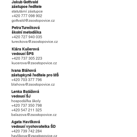
Jakub Gottvald
zástupce ředitele
statutární zástupce
+420 777 098 902
gottvald@zsostopovice.cz
Petra Turečková
školní metodička
+420 727 940 035
tureckova@zsostopovice.cz
Klára Kučerová
vedoucí ŠPS
+420 737 305 223
kucerova@zsostopovice.cz
Ivana Bláhová
zástupkyně ředitele pro MŠ
+420 703 377 796
blahova@zsostopovice.cz
Lenka Balážová
vedoucí ŠJ
hospodářka školy
+420 737 350 798
+420 547 211 325
balazova@zsostopovice.cz
Agata Havlíková
vedoucí vychovatelka ŠD
+420 739 742 284
havlikova@zsostopovice.cz