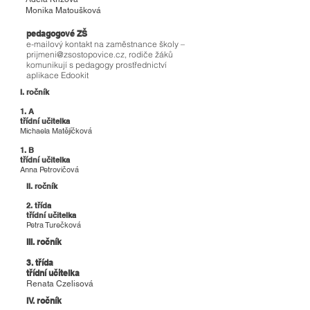
Monika Matoušková
pedagogové ZŠ
e-mailový kontakt na zaměstnance školy –
prijmeni@zsostopovice.cz
, rodiče žáků
komunikují s pedagogy prostřednictví
aplikace Edookit
I. ročník
1. A
třídní učitelka
Michaela Matějíčková
1. B
třídní učitelka
Anna Petrovičová
II. ročník
​2. třída
třídní učitelka
Petra Turečková
III. ročník
3. třída
třídní učitelka
Renata Czelisová
IV. ročník