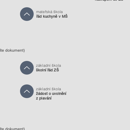
mateřská škola
řád kuchyně v MŠ
zíte dokument)
základní škola
školní řád ZŠ
základní škola
žádost o uvolnění
z plavání
zíte dokument)