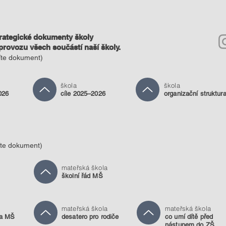
rategické dokumenty školy
 provozu všech součástí naší školy.
zíte dokument)
škola
škola
026
cíle 2025–2026
organizační struktur
íte dokument)
mateřská škola
školní řád MŠ
mateřská škola
mateřská škola
ka MŠ
desatero pro rodiče
co umí dítě před
nástupem do ZŠ