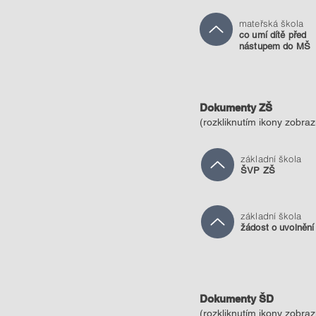
mateřská škola
co umí dítě před
nástupem do MŠ
Dokumenty ZŠ
(ro
zkliknutím ikony zobra
základní škola
ŠVP ZŠ
základní škola
žádost o uvolnění
Dokumenty ŠD
(ro
zkliknutím ikony zobra