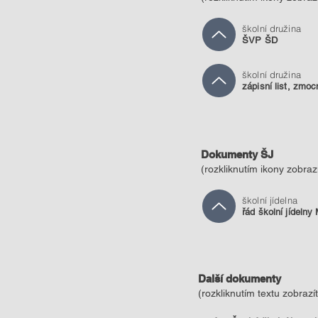
školní družina
ŠVP ŠD
školní družina
zápisní list, zmoc
Dokumenty ŠJ
(ro
zkliknutím ikony zobra
školní jídelna
řád školní jídelny
Další dokumenty
(ro
zkliknutím textu zobraz