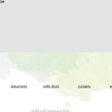
kce
dokumenty
pilíře školy
kontakty
e
© MŠ a ZŠ Ostopovice 2023