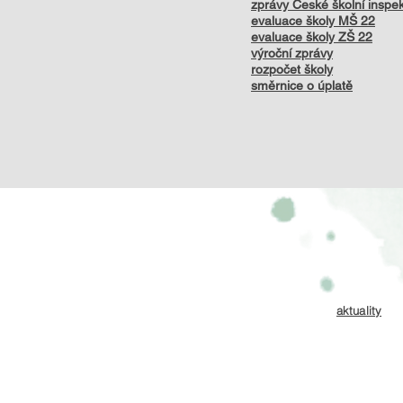
zprávy České školní inspe
evaluace školy MŠ 22
evaluace školy ZŠ 22
výroční zprávy
r
ozpočet školy
směrnice o úplatě
aktuality