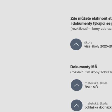
Zde můžete stáhnout st
i dokumenty týkající se
(ro
zkliknutím ikony zobra
škola
vize školy 2020–2
Dokumenty MŠ
(ro
zkliknutím ikony zobraz
mateřská škola
ŠVP MŠ
mateřská škola
odhláška docház