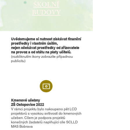
ŠKOLNÍ
BUDOVY
Uvědomujeme si nutnost získávat finanční
prostředky i vlastním úsilím,
nejen očekávat prostředky od zřizovatele
na provoz a od státu na platy učitelů.
(rozkliknutím ikony zobrazíte případnou
publicitu)
Kmenové učebny
ZŠ Ostopovice 2022
V rámci projektu bylo nakoupeno pět LCD
projektorů s vysokou svítivostí do kmenových
učeben. Cílem je podpora projektů
konečných žadatelů naplňující cíle SCLLD
MAS Bobrava