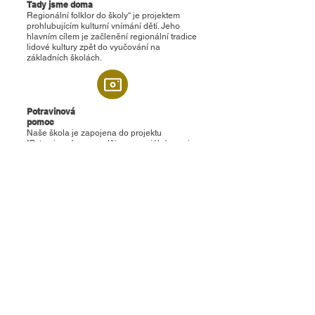
Tady jsme doma
Regionální folklor do školy“ je projektem
prohlubujícím kulturní vnímání dětí. Jeho
hlavním cílem je začlenění regionální tradice
lidové kultury zpět do vyučování na
základních školách.
Potravinová
pomoc
Naše škola je zapojena do projektu
"Potravinová pomoc dětem v sociální nouzi
v Jihomoravském kraji".
Obnova dřevěných teras
v zahradě MŠ a ZŠ Ostopovice
Cílem projektu bylo modernizovat dřevěné
terasy v zahradě MŠ a ZŠ Ostopovice tak,
aby poskytovaly bezpečné, kvalitní a plně
funkční zázemí pro výuku i volnočasové
aktivity dětí a pro využití veřejností.