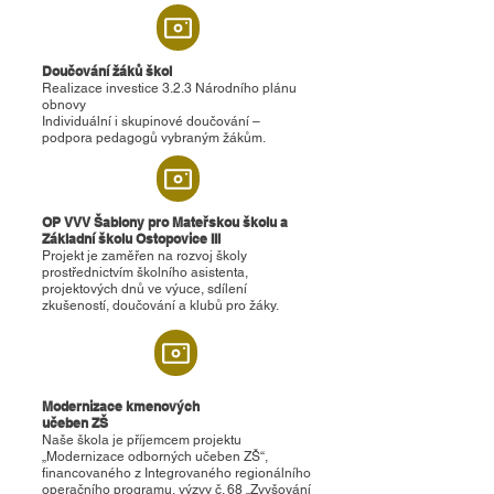
Doučování žáků škol
Realizace investice 3.2.3 Národního plánu
obnovy
Individuální i skupinové doučování –
podpora pedagogů vybraným žákům.
OP VVV Šablony pro Mateřskou školu a
Základní školu Ostopovice III
Projekt je zaměřen na rozvoj školy
prostřednictvím školního asistenta,
projektových dnů ve výuce, sdílení
zkušeností, doučování a klubů pro žáky.
Modernizace kmenových
učeben ZŠ
Naše škola je příjemcem projektu
„Modernizace odborných učeben ZŠ“,
financovaného z Integrovaného regionálního
operačního programu, výzvy č. 68 „Zvyšování