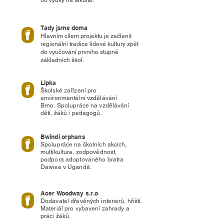
do výuky na fakultě.
Tady jsme doma
Hlavním cílem projektu je začlenit
regionální tradice lidové kultury zpět
do vyučování prvního stupně
základních škol.
Lipka
Školské zařízení pro
environmentální vzdělávání
Brno.
Spolupráce na vzdělávání
dětí, žáků i pedagogů.
Bwindi orphans
Spolupráce na školních akcích,
multikultura, zodpovědnost,
podpora adoptovaného bratra
Dawise v Ugandě.
Acer Woodway s.r.o
Dodavatel dřevěných interierů, hřiští.
Materiál pro vybavení zahrady a
práci žáků.