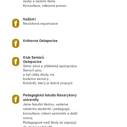
výuky a zázemí školy.
Konzultace, odborná pomoc.
NaZemi
Nezisková organizace
Knihovna Ostopovice
Klub Seniorů
Ostopovice
Velmi silná a přátelská spolupráce.
Senioři jsou
a byli žáky školy, my
budeme seniory...
Koloběh, který je dobré propojit.
Pedagogická fakulta Masarykovy
univerzity
Jsme fakultní školou, vedeme
náslechy studentů i pedagogů,
konzultace, interní semináře a další
rozvoj.
Pedagogové naší školy se zapojují