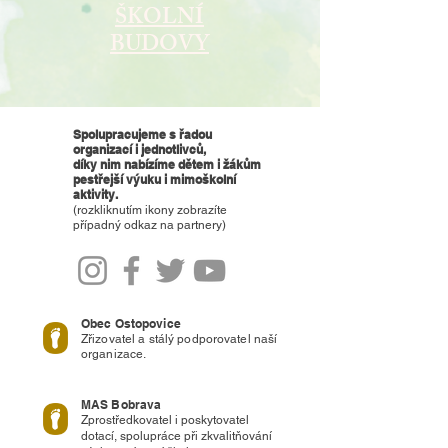
ŠKOLNÍ
BUDOVY
Spolupracujeme s řadou
organizací i jednotlivců,
díky nim nabízíme dětem i žákům
pestřejší výuku i mimoškolní
aktivity.
(ro
zkliknutím ikony zobrazíte
případný odkaz na partnery)
Obec Ostopovice
Zřizovatel a stálý podporovatel naší
organizace.
MAS Bobrava
Zprostředkovatel i poskytovatel
dotací, spolupráce při zkvalitňování